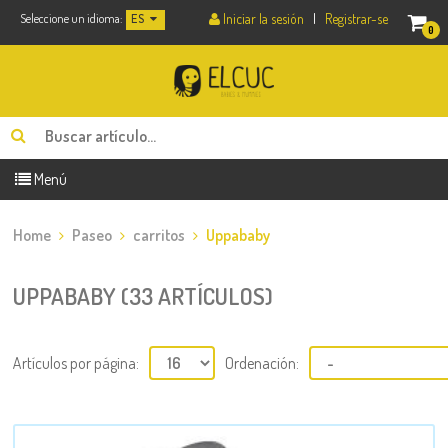
Iniciar la sesión
|
Registrar-se
Seleccione un idioma:
ES
0
Menú
Home
Paseo
carritos
Uppababy
UPPABABY (33 ARTÍCULOS)
Artículos por página:
Ordenación: