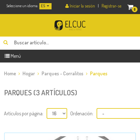
Iniciar la sesión
|
Registrar-se
Seleccione un idioma:
ES
0
Menú
Home
Hogar
Parques - Corralitos
Parques
PARQUES (3 ARTÍCULOS)
Artículos por página:
Ordenación: