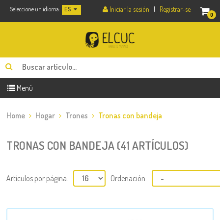
Iniciar la sesión
|
Registrar-se
Seleccione un idioma:
ES
0
Menú
Home
Hogar
Trones
Tronas con bandeja
TRONAS CON BANDEJA (41 ARTÍCULOS)
Artículos por página:
Ordenación: