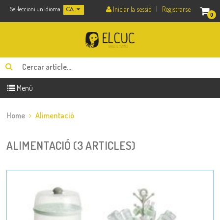
Iniciar la sessió
|
Registrarse
Sel·leccioni un idioma:
CA
0
Menú
Home
Alimentació
ALIMENTACIÓ (3 ARTICLES)