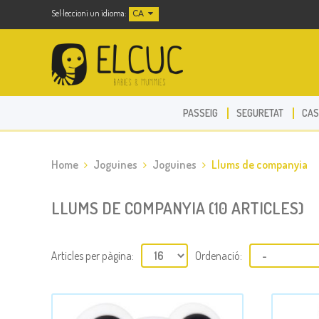
Sel·leccioni un idioma:
CA
PASSEIG
SEGURETAT
CAS
Home
Joguines
Joguines
Llums de companyia
LLUMS DE COMPANYIA (10 ARTICLES)
Articles per pàgina:
Ordenació: