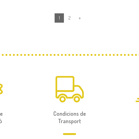
1
2
»
de
Condicions de
ó
Transport