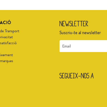
ACIÓ
Newsletter
 de Transport
Suscriu-te al newsletter
privacitat
 satisfacció
naixement
s marques
Segueix-nos a