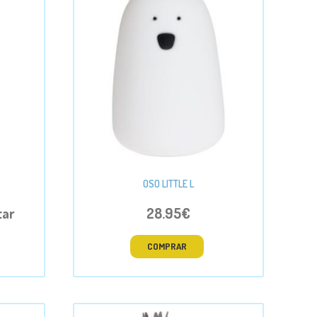
OSO LITTLE L
tar
28.95€
COMPRAR