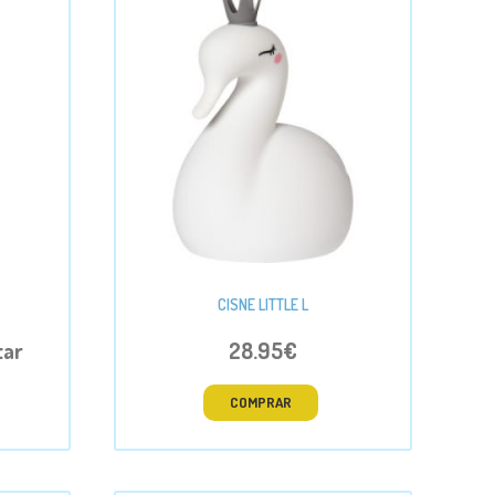
CISNE LITTLE L
tar
28.95€
COMPRAR