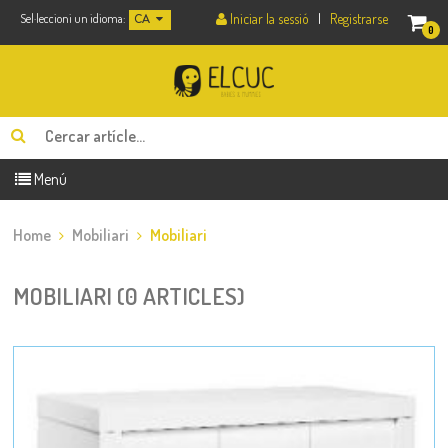
Iniciar la sessió
|
Registrarse
Sel·leccioni un idioma:
CA
0
Menú
Home
Mobiliari
Mobiliari
MOBILIARI (0 ARTICLES)