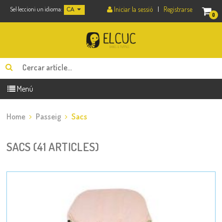
Iniciar la sessió
|
Registrarse
Sel·leccioni un idioma:
CA
0
Menú
Home
Passeig
Sacs
SACS (41 ARTICLES)