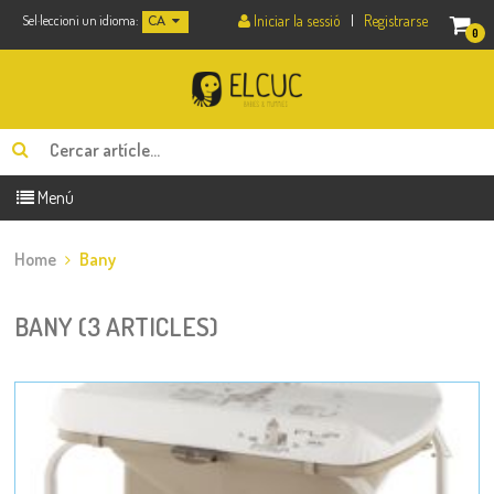
Iniciar la sessió
|
Registrarse
Sel·leccioni un idioma:
CA
0
Menú
Home
Bany
BANY (3 ARTICLES)