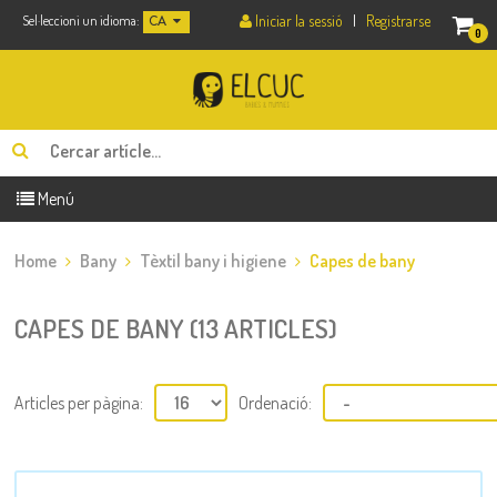
Iniciar la sessió
|
Registrarse
Sel·leccioni un idioma:
CA
0
Menú
Home
Bany
Tèxtil bany i higiene
Capes de bany
CAPES DE BANY (13 ARTICLES)
Articles per pàgina:
Ordenació: