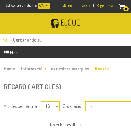
Iniciar la sessió
|
Registrarse
Sel·leccioni un idioma:
CA
0
Menú
Home
Informació
Les nostres marques
Recaro
RECARO ( ARTICLES)
Articles per pàgina:
Ordenació:
No hi ha resultats